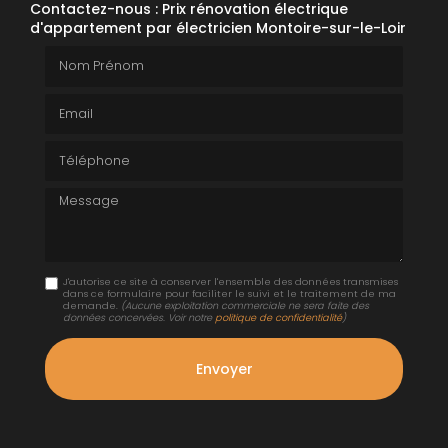
Contactez-nous : Prix rénovation électrique
d'appartement par électricien Montoire-sur-le-Loir
Nom Prénom
Email
Téléphone
Message
J'autorise ce site à conserver l'ensemble des données transmises
dans ce formulaire pour faciliter le suivi et le traitement de ma
demande.
(Aucune exploitation commerciale ne sera faite des
données concervées. Voir notre
politique de confidentialité
)