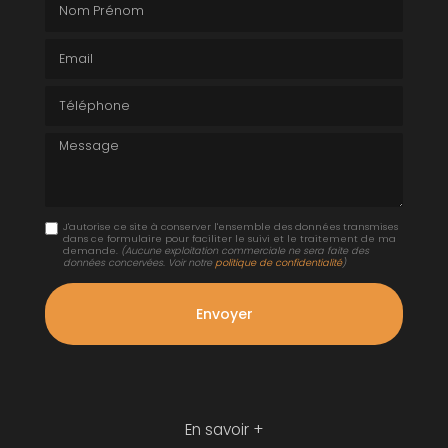
Email
Téléphone
Message
J'autorise ce site à conserver l'ensemble des données transmises
dans ce formulaire pour faciliter le suivi et le traitement de ma
demande.
(Aucune exploitation commerciale ne sera faite des
données concervées. Voir notre
politique de confidentialité
)
En savoir +