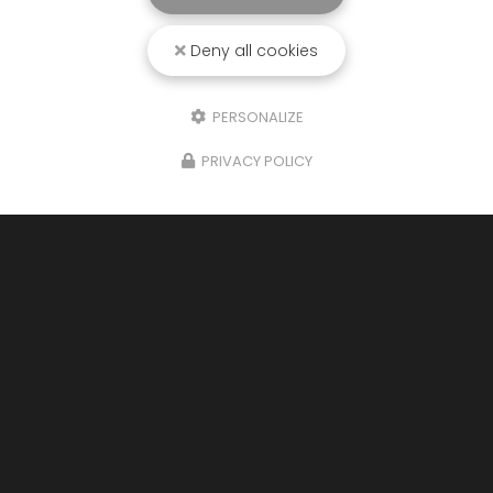
Deny all cookies
PERSONALIZE
PRIVACY POLICY
04/05/2026
Formation (encore =)
Cette semaine votre
électricien
👨‍🔧 à
Vendôme
, à participer à une formation
IRVE
chez notre partenaire
Legrand.
Ce fut une…
Toute l'actualité