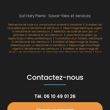
Eurl Hary Pierre : Savoir-faire et services
Recherche de fuite sur canalisation enterré à Vendôme
|
Entretien de
chaudière gaz à Vendôme et alentours
|
Dépannage électrique urgent
à Vendôme et ses alentours
|
Réfection de salle de bain par un
plombier à Vendôme et ses alentours
|
pose de prise green up
Legrand pour véhicule électrique
|
Installation d'un tableau electrique
à Vendôme et ses alentours
|
Entretien et dépannage de réseau
d'électrique par un électricien à Vendôme
|
Dépannage chauffage
urgent à Vendôme et ses alentours
|
Entretien et dépannage de
réseau de plomberie par un plombier chauffagiste à Vendôme
|
Mise
aux normes de l'électricité par un électricien
|
problème électrique
maison à Vendôme cherche électricien
|
détection problème électricité
à vendôme et ses alentours
|
Réparation d'un fuite à Vendôme et ses
alentours
|
Entretien et dépannage de réseau de chauffage par un
chauffagiste à Vendôme
|
Entretien chaudière fioul à Vendôme et ses
alentours
|
modification de tout le système électrique particulier
|
Contactez-nous
Dépannage plomberie urgent à Vendôme et ses alentours
Tél.
06 10 49 01 26
Envoyer un message