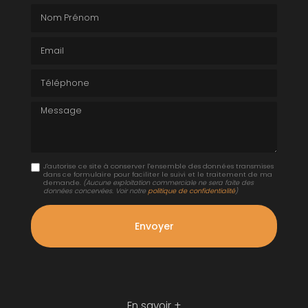
Nom Prénom
Email
Téléphone
Message
J'autorise ce site à conserver l'ensemble des données transmises
dans ce formulaire pour faciliter le suivi et le traitement de ma
demande.
(Aucune exploitation commerciale ne sera faite des
données concervées. Voir notre
politique de confidentialité
)
En savoir +