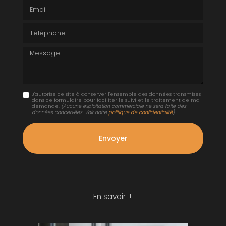
Email
Téléphone
Message
J'autorise ce site à conserver l'ensemble des données transmises
dans ce formulaire pour faciliter le suivi et le traitement de ma
demande.
(Aucune exploitation commerciale ne sera faite des
données concervées. Voir notre
politique de confidentialité
)
En savoir +