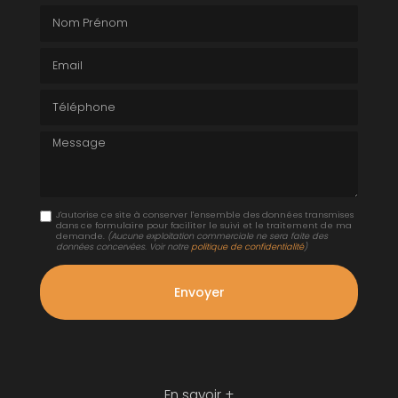
Nom Prénom
Email
Téléphone
Message
J'autorise ce site à conserver l'ensemble des données transmises
dans ce formulaire pour faciliter le suivi et le traitement de ma
demande.
(Aucune exploitation commerciale ne sera faite des
données concervées. Voir notre
politique de confidentialité
)
En savoir +