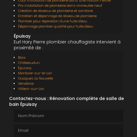
Coût installation de plomberie dans une maison neuve
Prix installation de plomberie dans immeuble neuf
Création de réseaux de plomberie et sanitaire
Entretien et dépannage de réseau de plomberie
Plombier pour réparation d'une fuite d'eau
Dépannage plombier qualifié pour fuite d'eau
Épuisay
Eurl Hary Pierre plombier chauffagiste intervient à
proximité de :
Blois
Châteaudun
Épuisay
Montoire-sur-le-Loir
Oucques La Nouvelle
Vendôme
Villiers-sur-Loir
Contactez-nous : Rénovation complète de salle de
bain Épuisay
Nom Prénom
Email