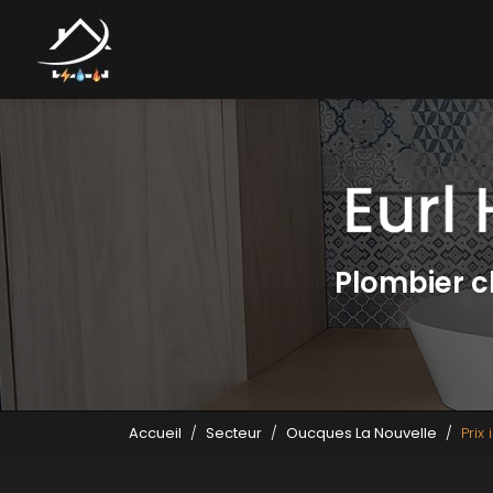
Navigation principale
Aller
au
contenu
principal
Plombier 
Accueil
Secteur
Oucques La Nouvelle
Prix