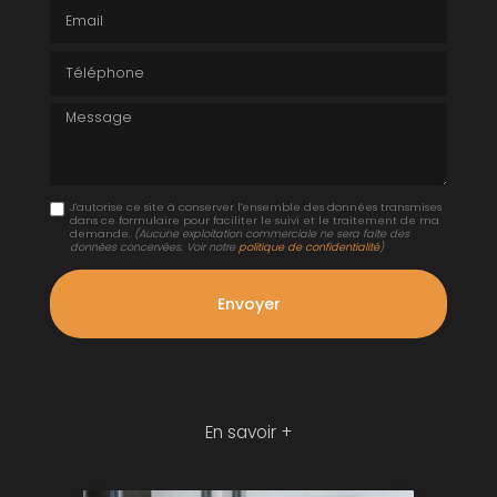
Email
Téléphone
Message
J'autorise ce site à conserver l'ensemble des données transmises
dans ce formulaire pour faciliter le suivi et le traitement de ma
demande.
(Aucune exploitation commerciale ne sera faite des
données concervées. Voir notre
politique de confidentialité
)
En savoir +